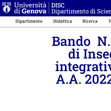
Salta al contenuto principale
DISC
Dipartimento di Scie
Navigazione principale
Dipartimento
Didattica
Ricerca
T
Bando N. 
di Inse
integrati
A.A. 2022