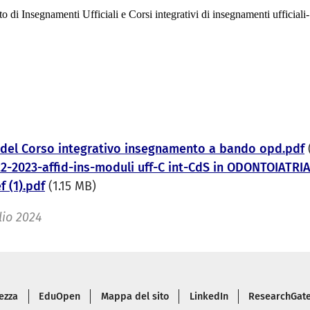
di Insegnamenti Ufficiali e Corsi integrativi di insegnamenti ufficiali
 del Corso integrativo insegnamento a bando opd.pdf
22-2023-affid-ins-moduli uff-C int-CdS in ODONTOIATRI
 (1).pdf
(1.15 MB)
lio 2024
 di pagina
ezza
EduOpen
Mappa del sito
LinkedIn
ResearchGat