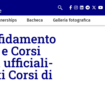
facebook
instagram
linkedin
telegra
twit
y
e
Search
tnerships
Bacheca
Galleria fotografica
ffidamento
 e Corsi
ufficiali-
i Corsi di